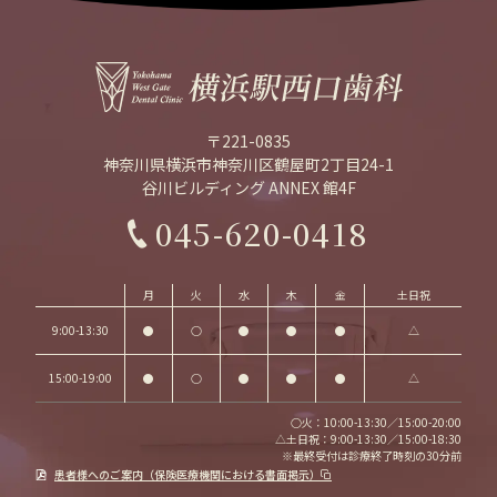
〒221-0835
神奈川県横浜市神奈川区鶴屋町2丁目24-1
谷川ビルディング ANNEX 館4F
045-620-0418
月
火
水
木
金
土日祝
9:00-13:30
●
○
●
●
●
△
15:00-19:00
●
○
●
●
●
△
○火：10:00-13:30／15:00-20:00
△土日祝：9:00-13:30／15:00-18:30
※最終受付は診療終了時刻の30分前
患者様へのご案内（保険医療機関における書面掲示）