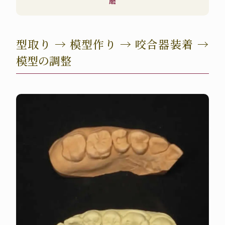
磨
型取り → 模型作り → 咬合器装着 →
模型の調整