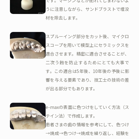
です。マージンなどが削れてしまわないよ
うに注意しながら、サンドブラストで埋没
材を除去します。
スプルーイング部分をカット後、マイクロ
スコープを用いて模型上にセラミックスを
適合させます。精密に適合させることが、
二次う蝕を防止するためにとても大事で
す。この適合は5年後、10年後の予後に影
響を与える要素であり、技工士の技術の差
が出る部分でもあります。
e-maxの表面に色つけをしていく方法（ス
テイン法）で作成します。
患者さまの歯の情報を参考にして、色つけ
→焼成→色つけ→焼成を繰り返し、経験を